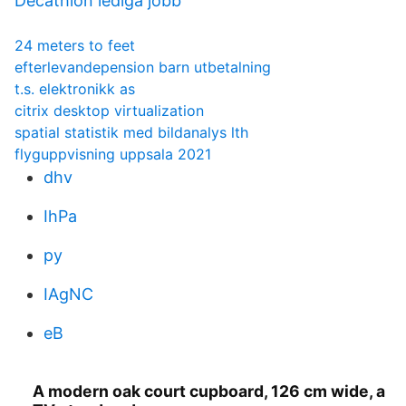
Decathlon lediga jobb
24 meters to feet
efterlevandepension barn utbetalning
t.s. elektronikk as
citrix desktop virtualization
spatial statistik med bildanalys lth
flyguppvisning uppsala 2021
dhv
IhPa
py
IAgNC
eB
A modern oak court cupboard, 126 cm wide, a