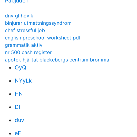
Pabjuden
dnv gl hövik
binjurar utmattningssyndrom
chef stressful job
english preschool worksheet pdf
grammatik aktiv
nr 500 cash register
apotek hjärtat blackebergs centrum bromma
OyQ
NYyLk
HN
DI
duv
eF