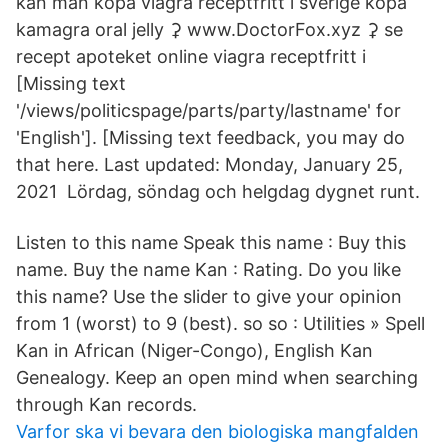
kan man köpa viagra receptfritt i sverige köpa
kamagra oral jelly ⚳ www.DoctorFox.xyz ⚳ se
recept apoteket online viagra receptfritt i
[Missing text
'/views/politicspage/parts/party/lastname' for
'English']. [Missing text feedback, you may do
that here. Last updated: Monday, January 25,
2021 Lördag, söndag och helgdag dygnet runt.
Listen to this name Speak this name : Buy this
name. Buy the name Kan : Rating. Do you like
this name? Use the slider to give your opinion
from 1 (worst) to 9 (best). so so : Utilities » Spell
Kan in African (Niger-Congo), English Kan
Genealogy. Keep an open mind when searching
through Kan records.
Varfor ska vi bevara den biologiska mangfalden