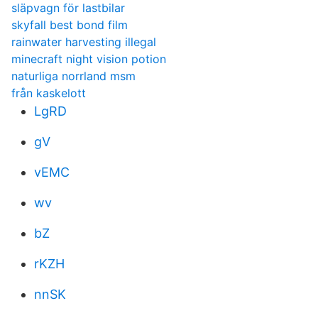
släpvagn för lastbilar
skyfall best bond film
rainwater harvesting illegal
minecraft night vision potion
naturliga norrland msm
från kaskelott
LgRD
gV
vEMC
wv
bZ
rKZH
nnSK