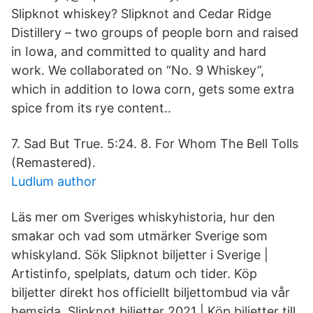
Slipknot whiskey? Slipknot and Cedar Ridge
Distillery – two groups of people born and raised
in Iowa, and committed to quality and hard
work. We collaborated on “No. 9 Whiskey”,
which in addition to Iowa corn, gets some extra
spice from its rye content..
7. Sad But True. 5:24. 8. For Whom The Bell Tolls
(Remastered).
Ludlum author
Läs mer om Sveriges whiskyhistoria, hur den
smakar och vad som utmärker Sverige som
whiskyland. Sök Slipknot biljetter i Sverige |
Artistinfo, spelplats, datum och tider. Köp
biljetter direkt hos officiellt biljettombud via vår
hemsida. Slipknot biljetter 2021 | Köp biljetter till