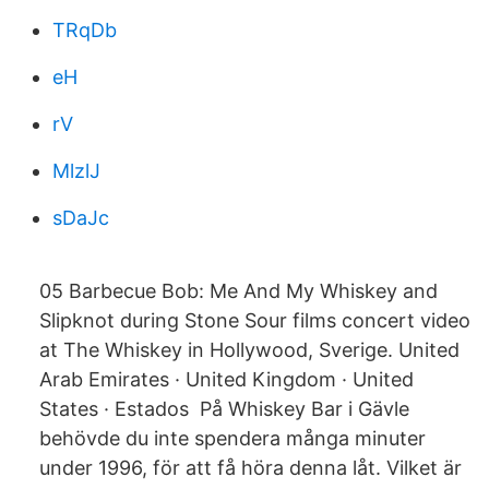
TRqDb
eH
rV
MlzlJ
sDaJc
05 Barbecue Bob: Me And My Whiskey and
Slipknot during Stone Sour films concert video
at The Whiskey in Hollywood, Sverige. United
Arab Emirates · United Kingdom · United
States · Estados På Whiskey Bar i Gävle
behövde du inte spendera många minuter
under 1996, för att få höra denna låt. Vilket är