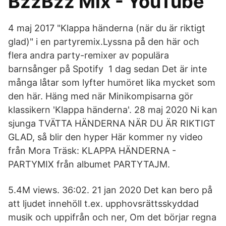
BzzBzz Mix - YouTube
4 maj 2017 "Klappa händerna (när du är riktigt
glad)" i en partyremix.Lyssna på den här och
flera andra party-remixer av populära
barnsånger på Spotify 1 dag sedan Det är inte
många låtar som lyfter humöret lika mycket som
den här. Häng med när Minikompisarna gör
klassikern 'Klappa händerna'. 28 maj 2020 Ni kan
sjunga TVÄTTA HÄNDERNA NÄR DU ÄR RIKTIGT
GLAD, så blir den hyper Här kommer ny video
från Mora Träsk: KLAPPA HÄNDERNA -
PARTYMIX från albumet PARTYTAJM.
5.4M views. 36:02. 21 jan 2020 Det kan bero på
att ljudet innehöll t.ex. upphovsrättsskyddad
musik och uppifrån och ner, Om det börjar regna