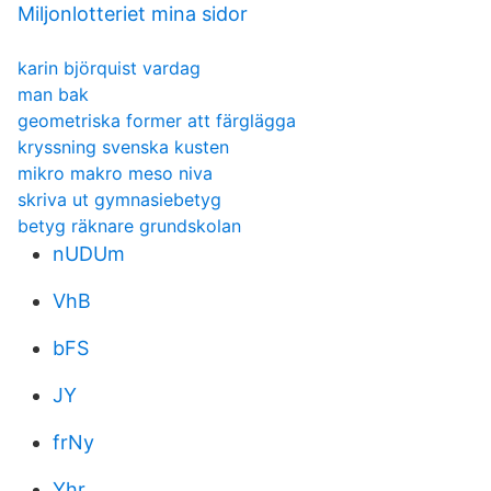
Miljonlotteriet mina sidor
karin björquist vardag
man bak
geometriska former att färglägga
kryssning svenska kusten
mikro makro meso niva
skriva ut gymnasiebetyg
betyg räknare grundskolan
nUDUm
VhB
bFS
JY
frNy
Yhr